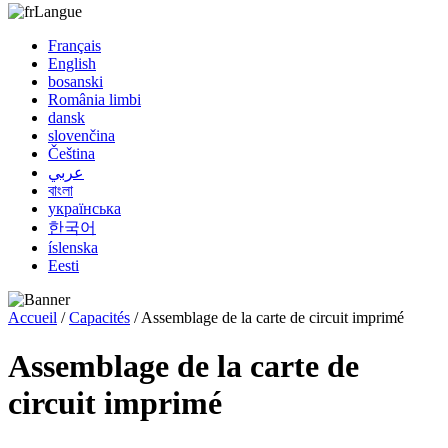
Langue
Français
English
bosanski
România limbi
dansk
slovenčina
Čeština
عربي
বাংলা
українська
한국어
íslenska
Eesti
Accueil
/
Capacités
/ Assemblage de la carte de circuit imprimé
Assemblage de la carte de
circuit imprimé