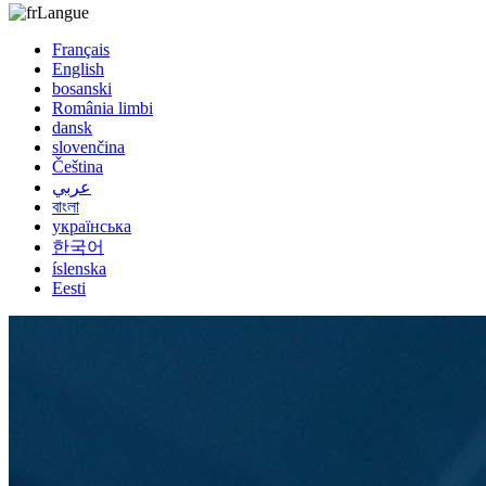
Langue
Français
English
bosanski
România limbi
dansk
slovenčina
Čeština
عربي
বাংলা
українська
한국어
íslenska
Eesti